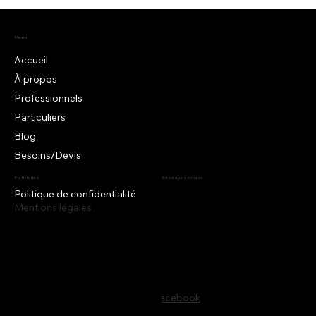
REVENU, FORMULE FORFAITAIRE
Menu
Accueil
À propos
Professionnels
Particuliers
Blog
Besoins/Devis
Politiques
Réseaux sociaux
Politique de confidentialité
Mentions légales
Facebook
Instagram