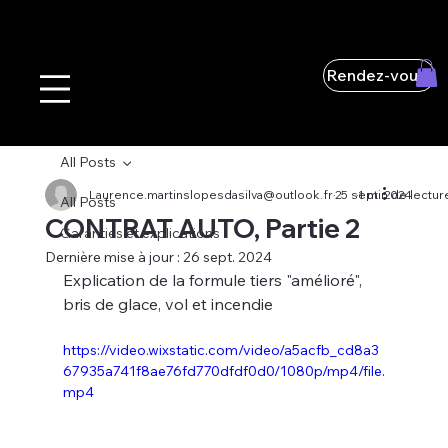
Rendez-vous
All Posts
Laurence.martinslopesdasilva@outlook.fr
25 sept. 2024
1 min de lectur
All Posts
CONTRAT AUTO, Partie 2
Garanties et explications
Dernière mise à jour :
26 sept. 2024
Explication de la formule tiers "amélioré", 
bris de glace, vol et incendie
https://video.wixstatic.com/video/a5acfb_cd8a3
67935a741f8ae76fd770dfdf0d0/1080p/mp4/file.
mp4