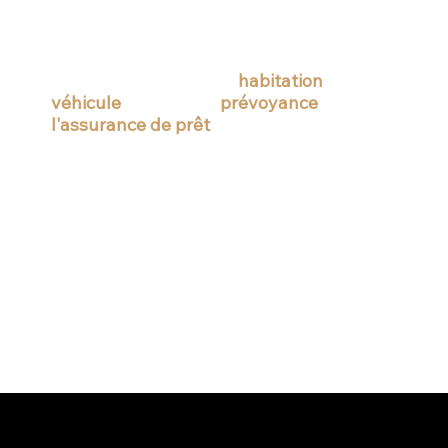
priorité absolue. Nous proposons des
solutions d'assurances
pour répondre à
vos besoins et à ceux de vos proches.
Que ce soit pour votre
habitation
, votre
véhicule
, ou pour la
prévoyance
et
l'assurance de prêt
, nous sommes là pour
vous offrir une tranquillité d'esprit totale.