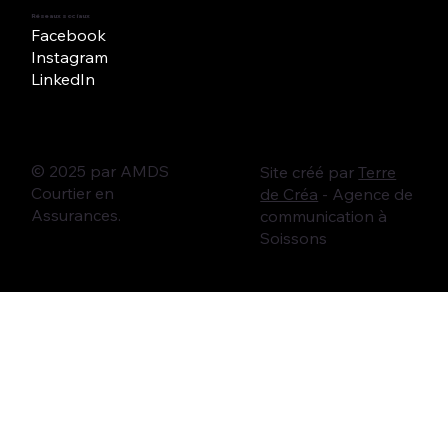
Réseaux sociaux
Facebook
Instagram
LinkedIn
© 2025 par AMDS
Site créé par
Terre
Courtier en
de Créa
- Agence de
Assurances.
communication à
Soissons