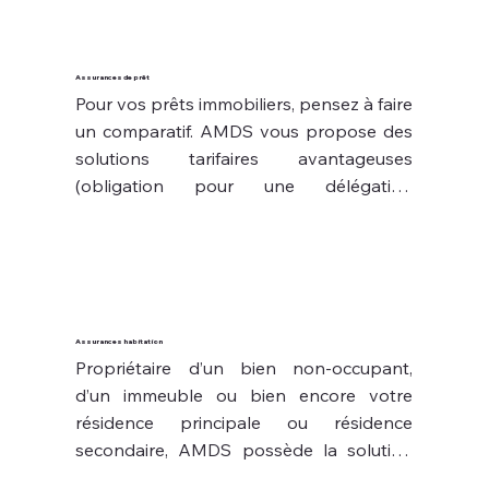
Assurances de prêt
Pour vos prêts immobiliers, pensez à faire 
un comparatif. AMDS vous propose des 
solutions tarifaires avantageuses 
(obligation pour une délégation 
d’assurance de prêt immobilier de 
présenter un niveau de garanties 
équivalentes ou supérieures à celle que 
vous possédez actuellement) et s’occupe 
de la résiliation.
Assurances habitation
Propriétaire d’un bien non-occupant, 
d’un immeuble ou bien encore votre 
résidence principale ou résidence 
secondaire, AMDS possède la solution 
vous correspondant.
