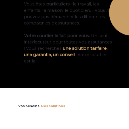
Vous êtes
particuliers
: le travail, les
enfants, la maison, le quotidien…Vous ne
pouvez pas démarcher les différentes
compagnies d’assurances.
Votre courtier le fait pour vous.
Un seul
interlocuteur pour toutes vos assurances
! Vous recherchez
une solution tarifaire,
une garantie, un conseil
: votre courtier
est là !
Vos besoins,
Nos
solutions