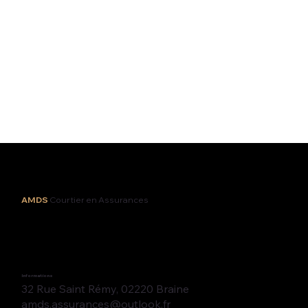
AMDS
Courtier en Assurances
Informations
32 Rue Saint Rémy, 02220 Braine
amds.assurances@outlook.fr