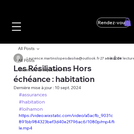
Rendez-vous
All Posts
Laurence.martinslopesdasilva@outlook.fr
27 août 2024
1 min de lectur
All Posts
Les Résiliations Hors
Garanties et explications
échéance : habitation
Dernière mise à jour :
10 sept. 2024
#assurances
#habitation
#loihamon
https://video.wixstatic.com/video/a5acfb_9031c
891bb984323bef3d40e2f796ac6/1080p/mp4/fi
le.mp4