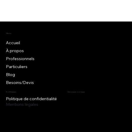
MADELIN, CONTRAT MAINTIEN DE
REVENU, FORMULE FORFAITAIRE
Menu
Accueil
À propos
Professionnels
Particuliers
Blog
Besoins/Devis
Politiques
Réseaux sociaux
Politique de confidentialité
Mentions légales