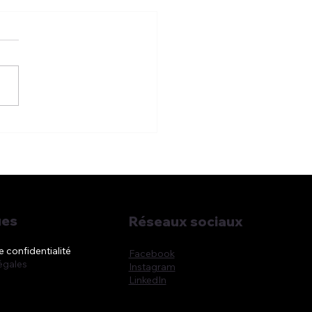
LIN : contrat maintien
evenu formule
mnitaire
ues
Réseaux sociaux
e confidentialité
Facebook
égales
Instagram
LinkedIn