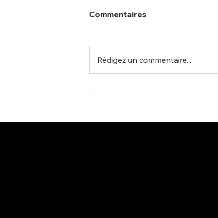
Commentaires
Rédigez un commentaire...
FISCALITE MADELIN : le
contrat à ne pas omettre