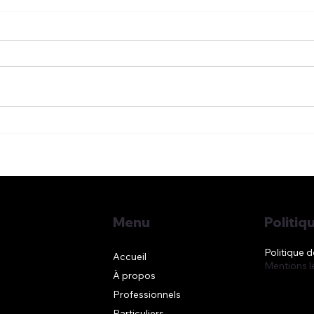
MADELIN, CONTRAT
MADE
MAINTIEN DE REVENU,
de r
FORMULE FORFAITAIRE
inde
Politiq
Menu
Politique d
Accueil
Mentions l
À propos
Professionnels
Particuliers