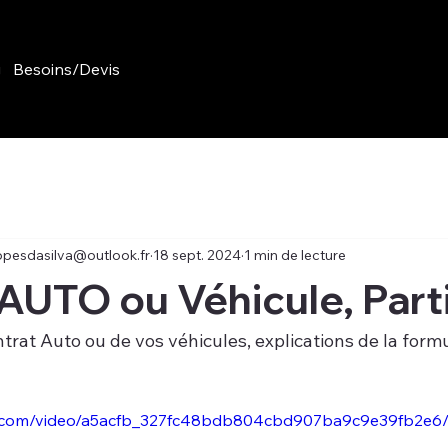
g
Besoins/Devis
opesdasilva@outlook.fr
18 sept. 2024
1 min de lecture
AUTO ou Véhicule, Parti
trat Auto ou de vos véhicules, explications de la formu
tic.com/video/a5acfb_327fc48bdb804cbd907ba9c9e39fb2e6/