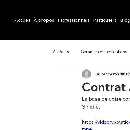
Accueil
À propos
Professionnels
Particuliers
Blo
All Posts
Garanties et explications
Laurence.martinsl
Contrat 
La base de votre con
Simple.
https://video.wixsta
mp4